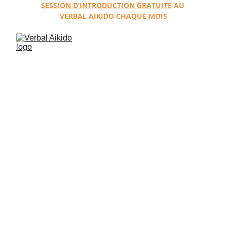
SESSION D’INTRODUCTION GRATUITE
 AU 
VERBAL AIKIDO CHAQUE MOIS
Verbal Aikido
Du conflit à la conversation
Une méthode pratique pour transformer la tension 
et la négativité en dialogue