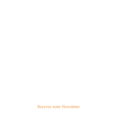
Contactez-nous
Pour toute question, nous sommes joignables
EMAIL
contact@verbalaikido.org
TÉLÉPHONE
+33 4 78 59 71 96
Recevez notre Newsletter